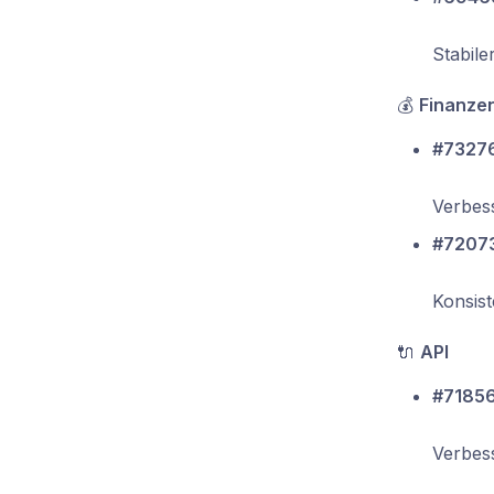
Stabil
💰
Finanze
#73276
Verbess
#72073
Konsist
🔌
API
#71856
Verbess