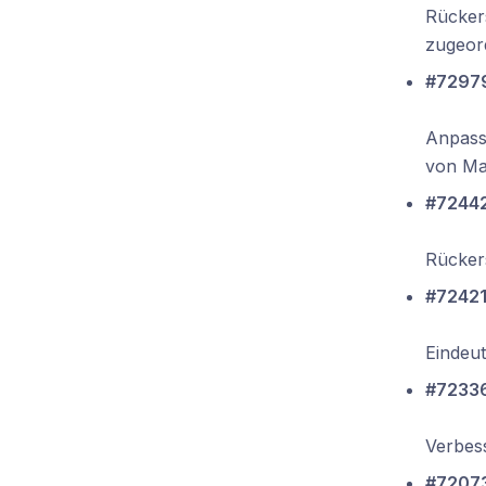
Rückers
zugeord
#72979
Anpass
von Ma
#72442
Rücker
#72421
Eindeut
#72336
Verbess
#72073