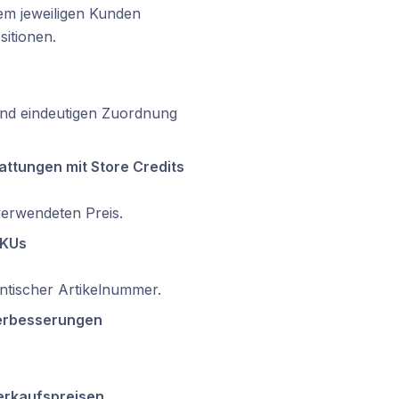
em jeweiligen Kunden
itionen.
und eindeutigen Zuordnung
ttungen mit Store Credits
verwendeten Preis.
SKUs
ntischer Artikelnummer.
Verbesserungen
erkaufspreisen