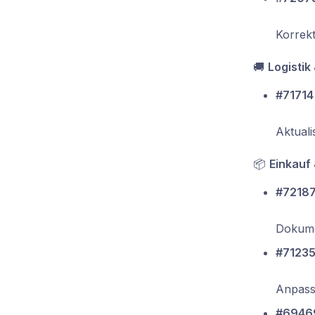
Korrek
🚚
Logistik
#71714
Aktual
📦
Einkauf
#72187
Dokumen
#71235
Anpass
#69469