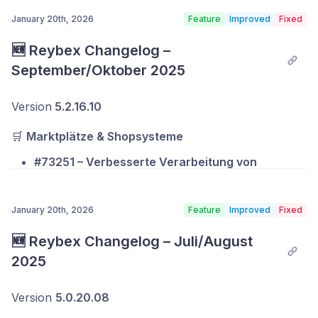
January 20th, 2026
Feature
Improved
Fixed
🆕 Reybex Changelog – 
September/Oktober 2025
Version
5.2.16.10
🛒
Marktplätze & Shopsysteme
#73251 – Verbesserte Verarbeitung von
WooCommerce-Rückerstattungen
January 20th, 2026
Feature
Improved
Fixed
Rückerstattungen werden zuverlässiger
verarbeitet und korrekt dem jeweiligen Kunden
🆕 Reybex Changelog – Juli/August 
zugeordnet, auch bei komplexen Konstellationen
2025
mit mehreren Positionen.
#72979 – Erweiterte Referenzlogik für
Version
5.0.20.08
Tradebyte-Anbindungen