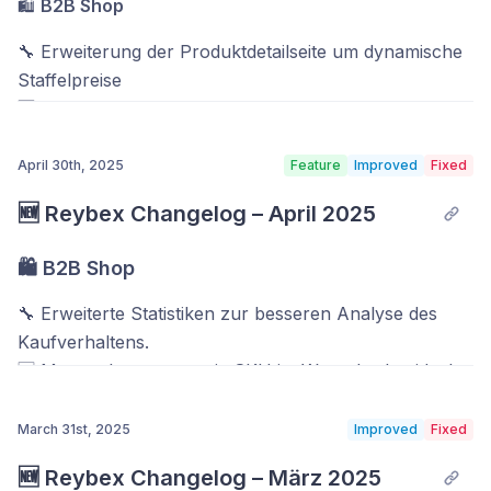
🔧 Neues Mapping-Template zur individuellen
🛍️
B2B Shop
•
#71844 – Optimierungen im Marktplatz-Mapping
und Usability-Verbesserungen
Steuerung von Ausgangsbelegen – #72348
🔧 Erweiterung der Produktdetailseite um dynamische
Verbesserungen an der Zuordnung von Artikeln und
🔧 Layout-Anpassung für XML-basierte
Verbesserte Übersichtlichkeit und
Staffelpreise
Feldern zu Marktplätzen, um Übertragungsfehler zu
Eingangsrechnungen – #72392
Benutzerführung.
🆕 Mengenbegrenzung pro SKU im Warenkorb – ideal
reduzieren und die Datenqualität zu erhöhen.
🛠️ EDI: Falsche USt-Berechnung bei Netto-
zur Steuerung von Mindest- oder Maximalabnahmen
#72073 – Optimierte Rückerstattungen bei
Konditionen korrigiert – #72379
•
#71798 – Korrekturen bei Shop-Importen
🛠️ Fehlerhafte Verfügbarkeitsanzeige bei Pre-Order-
unterschiedlichen Verkaufspreisen
April 30th, 2025
Feature
Improved
Fixed
Artikeln wurde korrigiert
Stabilisierung und Fehlerbehebungen beim Import von
🆕 Reybex Changelog – April 2025
Korrekte Berechnung auch bei variierenden
Bestellungen und Produktdaten aus angebundenen
📦 API & Webservices
Verkaufspreisen.
Shopsystemen.
🛍️ B2B Shop
🌐
Marktplätze & Shopsysteme
🆕 Neuer Webhook „InventoryUpdate“ zur
🚚
Logistik & Versand
•
#71712 – Verbesserungen bei der WooCommerce-
🔧 Erweiterte Statistiken zur besseren Analyse des
Bestandsübertragung in Echtzeit – #72401
🆕 Channable API – Neue Anbindung zur flexiblen
Bestellverarbeitung
#71714 – Anpassungen REST-API für die
Kaufverhaltens.
🔧 REST-API: Erweiterung um Staffelpreise bei
Feed-Verwaltung integriert
Internetmarke (gültig ab 01.07.)
🆕 Mengenbegrenzung je SKU im Warenkorb – ideal
Artikeln – #72366
🆕 OMP01 – Neue eBay-Template-Verwaltung für
Optimierte Verarbeitung von WooCommerce-
zur Steuerung von Mindest- oder Maximalabnahmen.
🛠️ Fehlerhafte Rückgabe des Belegstatus bei PUT-
optimierte Listing-Layouts
Bestellungen zur Erhöhung der Stabilität und
Aktualisierung der Versandlogik gemäß neuer
🛠️ Sichtbarkeitsprobleme bei Artikeln wurden
March 31st, 2025
Improved
Fixed
Requests behoben – #72389
🔧 Shopify: Upload-Prozess bei
Nachvollziehbarkeit im Bestellprozess.
Vorgaben.
behoben.
🔧 Weiterleitung bestimmter Endpunkte an
Produktaktualisierungen deutlich beschleunigt
🆕 Reybex Changelog – März 2025
📦 Einkauf & Lager