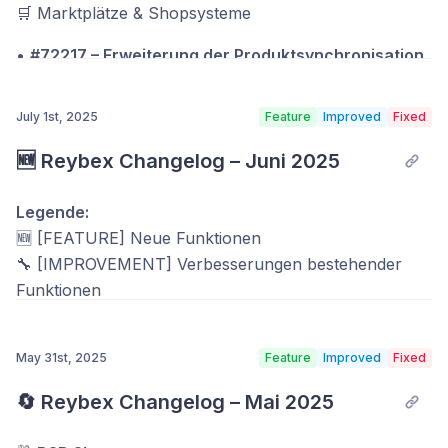
🛒 Marktplätze & Shopsysteme
Anpassung der Referenzlogik zur besseren
•
#72217 – Erweiterung der Produktsynchronisation
Nachvollziehbarkeit und eindeutigen Zuordnung
um das Feld „desiredAmount”
von Marktplatz-Transaktionen.
July 1st, 2025
Feature
Improved
Fixed
Bei der Produktsynchronisation zu angebundenen
#72442 – Korrekte Preisermittlung bei
Shopsystemen und Marktplätzen wird nun zusätzlich
🆕 Reybex Changelog – Juni 2025
WooCommerce-Rückerstattungen mit Store
das Feld „desiredAmount” übertragen. Dadurch
Credits
können Mengeninformationen differenzierter an
Legende:
externe Systeme übergeben werden.
🆕 [FEATURE] Neue Funktionen
Rückerstattungen berücksichtigen nun korrekt
🔧 [IMPROVEMENT] Verbesserungen bestehender
den ursprünglich verwendeten Preis.
•
#72184 – Steuerinformationen auf Variantenebene
Funktionen
ergänzt
#72421 – Korrekte Rückerstattungszuordnung
🛠️ [FIX] Fehlerbehebungen & Stabilitätsoptimierungen
bei identischen SKUs
Steuerkennzeichen können nun direkt auf
May 31st, 2025
Feature
Improved
Fixed
Variantenebene gepflegt und synchronisiert werden.
Eindeutige Zuordnung auch bei mehreren
Dies ermöglicht eine präzisere Abbildung komplexer
🔄 Reybex Changelog – Mai 2025
Bestellpositionen mit identischer Artikelnummer.
🧾 Dokumente & EDI
steuerlicher Anforderungen.
#72336 – Marktplatz-Produktübersicht: Layout-