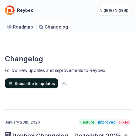
Reybex
Sign in / Sign up
Roadmap
Changelog
Changelog
Follow new updates and improvements to Reybex
.
Subscribe to updates
January 20th, 2026
Feature
Improved
Fixed
🆕 Reybex Changelog – Dezember 2025